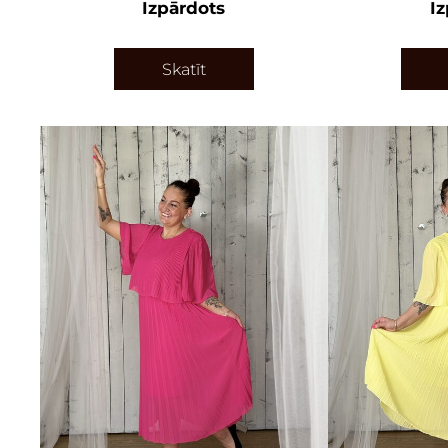
Izpārdots
I
Skatīt