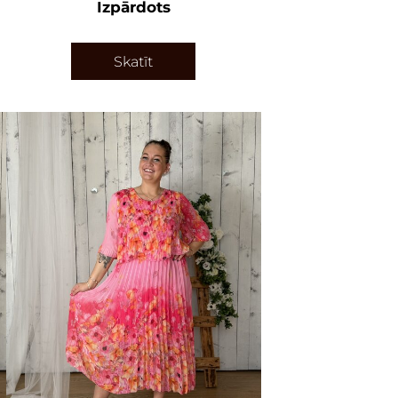
Izpārdots
Skatīt