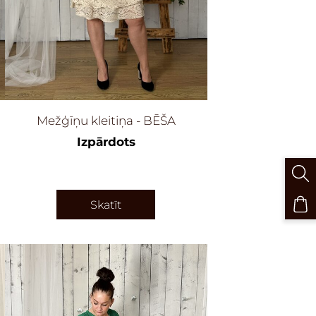
Mežģīņu kleitiņa - BĒŠA
Izpārdots
Skatīt