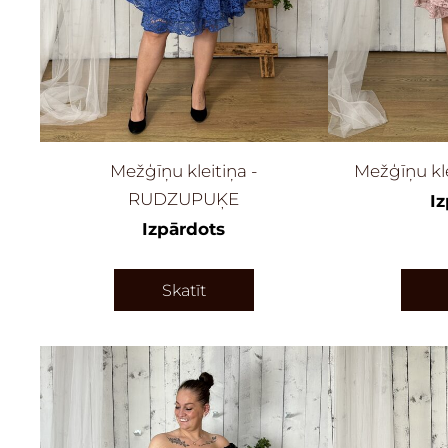
Mežģīņu kleitiņa -
Mežģīņu kl
RUDZUPUĶE
I
Izpārdots
Skatīt