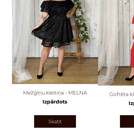
Mežģīņu kleitiņa - MELNA
Gofrēta k
Izpārdots
I
Skatīt