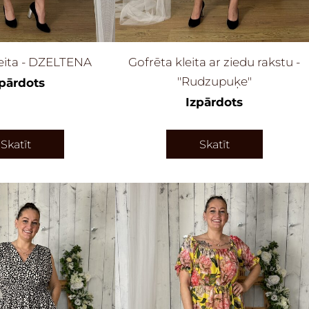
leita - DZELTENA
Gofrēta kleita ar ziedu rakstu -
"Rudzupuķe"
zpārdots
Izpārdots
Skatīt
Skatīt