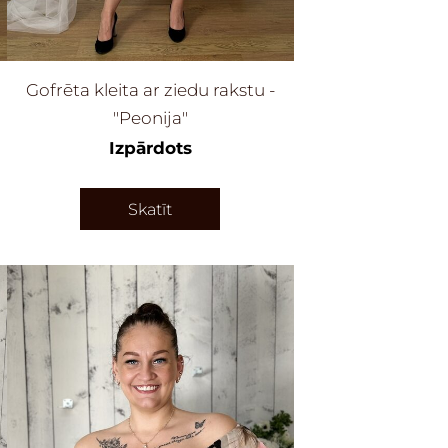
Gofrēta kleita ar ziedu rakstu -
"Peonija"
Izpārdots
Skatīt