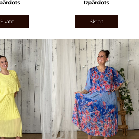
zpārdots
Izpārdots
Skatīt
Skatīt