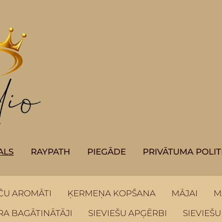
ALS
RAYPATH
PIEGĀDE
PRIVĀTUMA POLIT
ČU AROMĀTI
ĶERMEŅA KOPŠANA
MĀJAI
M
A BAGĀTINĀTĀJI
SIEVIEŠU APĢĒRBI
SIEVIEŠU