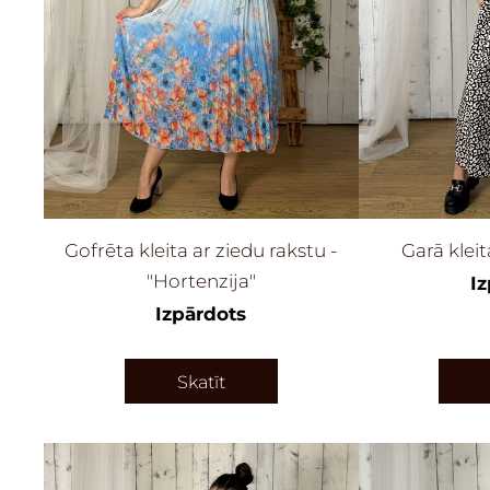
Gofrēta kleita ar ziedu rakstu -
Garā kle
"Hortenzija"
I
Izpārdots
Skatīt