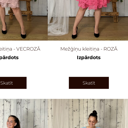
eitiņa - VECROZĀ
Mežģīņu kleitiņa - ROZĀ
zpārdots
Izpārdots
Skatīt
Skatīt