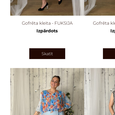
Gofrēta kleita - FUKSIJA
Gofrēta k
Izpārdots
I
Skatīt