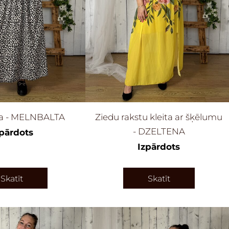
ita - MELNBALTA
Ziedu rakstu kleita ar šķēlumu
- DZELTENA
zpārdots
Izpārdots
Skatīt
Skatīt